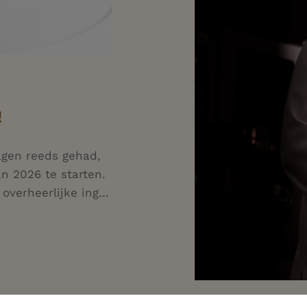
!
gen reeds gehad,
 2026 te starten.
Vanaf 5 juni loopt ons zomermenu met overheerlijke ingrédienten die bij dit seizoen passen. Bekijk ons nieuw menu hier online. Reserveren kan via onze website of telefonisch. Tot binnenkort! Chef Peter.