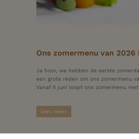
Ons zomermenu van 2026 
Ja hoor, we hebben de eerste zomerda
een grote reden om ons zomermenu van
lees meer