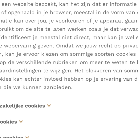
 een website bezoekt, kan het zijn dat er informatie
of opgehaald in je browser, meestal in de vorm van 
atie kan over jou, je voorkeuren of je apparaat gaa
ruikt om de site te laten werken zoals je dat verwa
identificeert je meestal niet direct, maar kan je wel
ke webervaring geven. Omdat we jouw recht op priva
n, kan je ervoor kiezen om sommige soorten cookies 
k op de verschillende rubrieken om meer te weten te
aardinstellingen te wijzigen. Het blokkeren van som
kies kan echter invloed hebben op je ervaring van d
le
n die we kunnen aanbieden.
ng te laten
zakelijke cookies
erveren. We zorgen
tabel kan genieten
.
es zijn noodzakelijk voor het functioneren van de we
ookies
t worden uitgeschakeld in onze systemen. Ze worde
s gevraagd worden
s, ook wel "functionaliteitscookies" genoemd, stelle
esteld als reactie op acties die door jou worden ond
e cookies