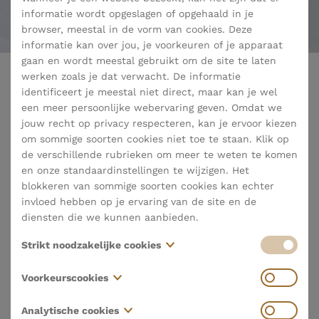
informatie wordt opgeslagen of opgehaald in je
browser, meestal in de vorm van cookies. Deze
informatie kan over jou, je voorkeuren of je apparaat
gaan en wordt meestal gebruikt om de site te laten
werken zoals je dat verwacht. De informatie
identificeert je meestal niet direct, maar kan je wel
terug naar nieuws
een meer persoonlijke webervaring geven. Omdat we
jouw recht op privacy respecteren, kan je ervoor kiezen
om sommige soorten cookies niet toe te staan. Klik op
de verschillende rubrieken om meer te weten te komen
Opnieuw een ster voor La Belle
en onze standaardinstellingen te wijzigen. Het
blokkeren van sommige soorten cookies kan echter
invloed hebben op je ervaring van de site en de
Vanmiddag in de Handelsbeurs in het centrum van
diensten die we kunnen aanbieden.
Antwerpen reikte Michelin de befaamde Michelinsterren
uit. Restaurant La Belle is voor het dertiende jaar op rij
Strikt noodzakelijke cookies
bekroond met een ster. Het is een erkenning voor het harde
Deze cookies zijn noodzakelijk voor het functioneren
werk van heel het team en van al onze partners die de lat
Voorkeurscookies
van de website en kunnen niet worden uitgeschakeld
hoog blijven leggen. Uiteraard doen we dit met hart en ziel
in onze systemen. Ze worden meestal alleen ingesteld
om onze gasten een aangename tijd te laten beleven in La
Deze cookies, ook wel "functionaliteitscookies"
Analytische cookies