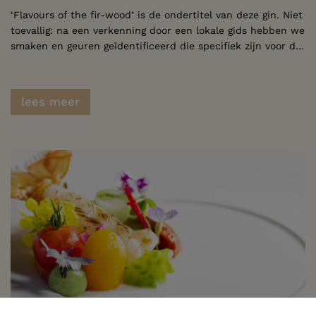
‘Flavours of the fir-wood’ is de ondertitel van deze gin. Niet
toevallig: na een verkenning door een lokale gids hebben we
smaken en geuren geïdentificeerd die specifiek zijn voor de natuurrijke omgeving van Geel-Bel. Op minder dan een kilometer van het restaurant vindt u onder andere struikheide, bessen van krentenboompjes, naalden van de den … Het moerasgebied daar vlakbij heet de ‘Duvelskuil’, genoemd naar de overvloed aan duivelsklauw die er te vinden is. Al deze smaken en geuren combineren we in onze eigen gin. Een wandeling naar deze waardevolle biotoop is zeker de moeite!
lees meer