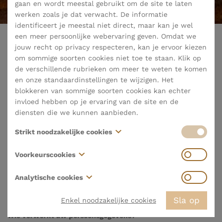
gaan en wordt meestal gebruikt om de site te laten
werken zoals je dat verwacht. De informatie
identificeert je meestal niet direct, maar kan je wel
een meer persoonlijke webervaring geven. Omdat we
jouw recht op privacy respecteren, kan je ervoor kiezen
privacyverklaring
om sommige soorten cookies niet toe te staan. Klik op
de verschillende rubrieken om meer te weten te komen
en onze standaardinstellingen te wijzigen. Het
Versie aangepast op 04/06/2019
blokkeren van sommige soorten cookies kan echter
invloed hebben op je ervaring van de site en de
La Belle respecteert uw rechten bij de verwerking van uw
diensten die we kunnen aanbieden.
persoonsgegevens. In deze verklaring vindt u hoe we uw
persoonsgegevens verzamelen, verwerken en gebruiken.
Strikt noodzakelijke cookies
Deze privacyverklaring geeft het algemene beleid aan op het
vlak van gegevensverwerking en -bescherming van:
Deze cookies zijn noodzakelijk voor het functioneren
Voorkeurscookies
van de website en kunnen niet worden uitgeschakeld
La Belle bvba
in onze systemen. Ze worden meestal alleen ingesteld
Deze cookies, ook wel "functionaliteitscookies"
Analytische cookies
Bel 162, 2440 Geel
als reactie op acties die door jou worden ondernomen
genoemd, stellen een website in staat om keuzes te
Ond.nr.: 0821.052.837
en die neerkomen op een verzoek om diensten, zoals
onthouden die je in het verleden hebt gemaakt, zoals
Deze cookies, ook wel "prestatiecookies" genoemd,
Sla op
Enkel noodzakelijke cookies
het instellen van je privacyvoorkeuren, inloggen of het
welke taal je verkiest, voor welke regio je
verzamelen informatie over hoe je een website
Wie verwerkt uw persoonsgegevens?
invullen van formulieren. Je kan je browser zo instellen
weerberichten wilt, of wat je gebruikersnaam en
gebruikt, zoals welke pagina's je hebt bezocht en op