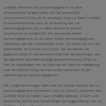
dat deze cookies worden geblokkeerd of dat je wordt
wachtwoord zijn, zodat je automatisch kan inloggen.
welke links je hebt geklikt. Geen van deze informatie
La Belle verwerkt uw persoonsgegevens. In deze
gewaarschuwd, maar sommige delen van de site zullen
kan worden gebruikt om je te identificeren. Het is
privacyverklaring gebruiken we het persoonlijk
dan niet werken. Deze cookies slaan geen persoonlijk
allemaal geaggregeerd en dus geanonimiseerd. Hun
voornaamwoord we om te verwijzen naar La Belle. La Belle
identificeerbare informatie op.
enige doel is om de functies van de website te
is verantwoordelijk voor de verwerking van uw
verbeteren. Dit geldt ook voor cookies van externe
persoonsgegevens die in deze verklaring worden
analysediensten, zolang de cookies uitsluitend worden
omschreven en toegelicht. We verwerken alleen
gebruikt door de eigenaar van de bezochte website.
persoonsgegevens en we laten alleen persoonsgegevens
verwerken als dat noodzakelijk is om de taken die ons zijn
toebedeeld, te kunnen verrichten. We verwerken de
gegevens altijd in overeenstemming met de bepalingen van
de algemene verordening gegevensbescherming (AVG), en
met de bepalingen van de federale en Vlaamse regelgeving
over de bescherming van natuurlijke personen bij de
verwerking van persoonsgegevens.
Als u algemene vragen hebt over de manier waarop we uw
persoonsgegevens verwerken, kunt u contact opnemen met
La Belle door te mailen naar info@la-belle.be. U kunt ook
terecht bij de FG met opmerkingen en suggesties en om uw