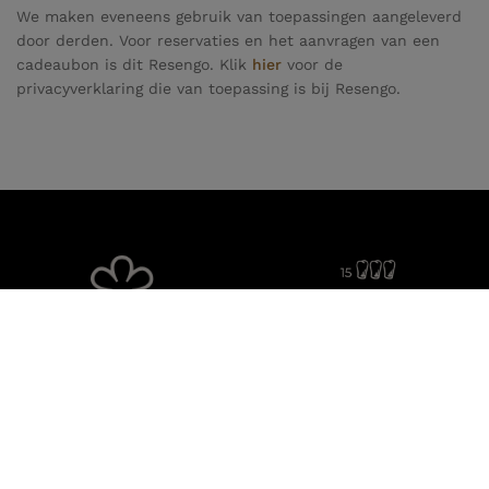
We maken eveneens gebruik van toepassingen aangeleverd
door derden. Voor reservaties en het aanvragen van een
cadeaubon is dit Resengo. Klik
hier
voor de
privacyverklaring die van toepassing is bij Resengo.
Restaurant La Belle