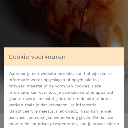
Cookie voorkeuren
Wanneer je een website bezoekt, kan het zijn dat er
informatie wordt opgeslagen of opgehaald in je
browser, meestal in de vorm van cookies. Deze
informatie kan over jou, je voorkeuren of je apparaat
gaan en wordt meestal gebruikt om de site te laten
werken zoals je dat verwacht. De informatie
identificeert je meestal niet direct, maar kan je wel
een meer persoonlijke webervaring geven. Omdat we
jouw recht op privacy respecteren, kan je ervoor kiezen