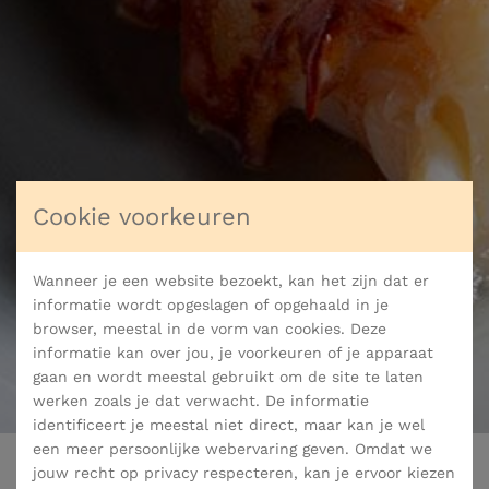
Cookie voorkeuren
Wanneer je een website bezoekt, kan het zijn dat er
informatie wordt opgeslagen of opgehaald in je
browser, meestal in de vorm van cookies. Deze
informatie kan over jou, je voorkeuren of je apparaat
gaan en wordt meestal gebruikt om de site te laten
werken zoals je dat verwacht. De informatie
identificeert je meestal niet direct, maar kan je wel
een meer persoonlijke webervaring geven. Omdat we
jouw recht op privacy respecteren, kan je ervoor kiezen