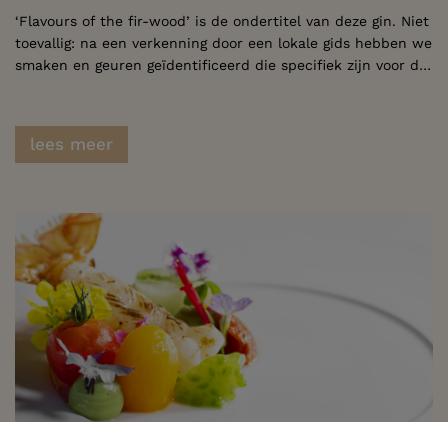
‘Flavours of the fir-wood’ is de ondertitel van deze gin. Niet
toevallig: na een verkenning door een lokale gids hebben we
smaken en geuren geïdentificeerd die specifiek zijn voor de natuurrijke omgeving van Geel-Bel. Op minder dan een kilometer van het restaurant vindt u onder andere struikheide, bessen van krentenboompjes, naalden van de den … Het moerasgebied daar vlakbij heet de ‘Duvelskuil’, genoemd naar de overvloed aan duivelsklauw die er te vinden is. Al deze smaken en geuren combineren we in onze eigen gin. Een wandeling naar deze waardevolle biotoop is zeker de moeite!
lees meer