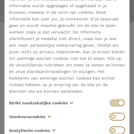
informatie wordt opgeslagen of opgehaald in je
browser, meestal in de vorm van cookies. Deze
informatie kan over jou, je voorkeuren of je apparaat
gaan en wordt meestal gebruikt om de site te laten
werken zoals je dat verwacht. De informatie
identificeert je meestal niet direct, maar kan je wel
terug naar nieuws
een meer persoonlijke webervaring geven. Omdat we
jouw recht op privacy respecteren, kan je ervoor kiezen
om sommige soorten cookies niet toe te staan. Klik op
de verschillende rubrieken om meer te weten te komen
Opnieuw een ster voor La Belle
en onze standaardinstellingen te wijzigen. Het
blokkeren van sommige soorten cookies kan echter
invloed hebben op je ervaring van de site en de
Vanmiddag in de Handelsbeurs in het centrum van
diensten die we kunnen aanbieden.
Antwerpen reikte Michelin de befaamde Michelinsterren
uit. Restaurant La Belle is voor het dertiende jaar op rij
Strikt noodzakelijke cookies
bekroond met een ster. Het is een erkenning voor het harde
Deze cookies zijn noodzakelijk voor het functioneren
werk van heel het team en van al onze partners die de lat
Voorkeurscookies
van de website en kunnen niet worden uitgeschakeld
hoog blijven leggen. Uiteraard doen we dit met hart en ziel
in onze systemen. Ze worden meestal alleen ingesteld
om onze gasten een aangename tijd te laten beleven in La
Deze cookies, ook wel "functionaliteitscookies"
Analytische cookies