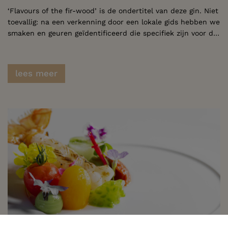
‘Flavours of the fir-wood’ is de ondertitel van deze gin. Niet
toevallig: na een verkenning door een lokale gids hebben we
smaken en geuren geïdentificeerd die specifiek zijn voor de natuurrijke omgeving van Geel-Bel. Op minder dan een kilometer van het restaurant vindt u onder andere struikheide, bessen van krentenboompjes, naalden van de den … Het moerasgebied daar vlakbij heet de ‘Duvelskuil’, genoemd naar de overvloed aan duivelsklauw die er te vinden is. Al deze smaken en geuren combineren we in onze eigen gin. Een wandeling naar deze waardevolle biotoop is zeker de moeite!
lees meer