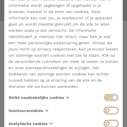
informatie wordt opgeslagen of opgehaald in je
browser, meestal in de vorm van cookies. Deze
informatie kan over jou, je voorkeuren of je apparaat
gaan en wordt meestal gebruikt om de site te laten
werken zoals je dat verwacht. De informatie
identificeert je meestal niet direct, maar kan je wel
terug naar nieuws
een meer persoonlijke webervaring geven. Omdat we
jouw recht op privacy respecteren, kan je ervoor kiezen
om sommige soorten cookies niet toe te staan. Klik op
de verschillende rubrieken om meer te weten te komen
Opnieuw een ster voor La Belle
en onze standaardinstellingen te wijzigen. Het
blokkeren van sommige soorten cookies kan echter
invloed hebben op je ervaring van de site en de
Vanmiddag in de Handelsbeurs in het centrum van
diensten die we kunnen aanbieden.
Antwerpen reikte Michelin de befaamde Michelinsterren
uit. Restaurant La Belle is voor het dertiende jaar op rij
Strikt noodzakelijke cookies
bekroond met een ster. Het is een erkenning voor het harde
Deze cookies zijn noodzakelijk voor het functioneren
werk van heel het team en van al onze partners die de lat
Voorkeurscookies
van de website en kunnen niet worden uitgeschakeld
hoog blijven leggen. Uiteraard doen we dit met hart en ziel
in onze systemen. Ze worden meestal alleen ingesteld
om onze gasten een aangename tijd te laten beleven in La
Deze cookies, ook wel "functionaliteitscookies"
Analytische cookies