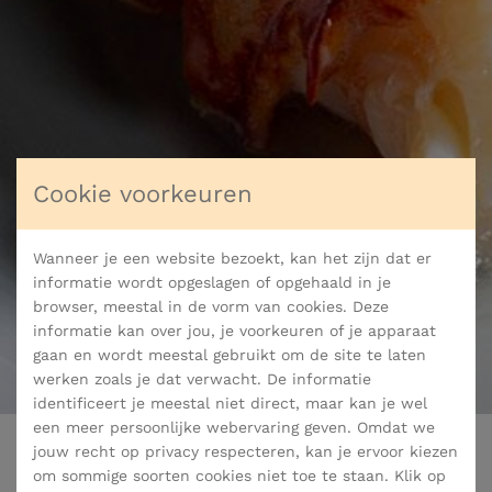
Cookie voorkeuren
Wanneer je een website bezoekt, kan het zijn dat er
informatie wordt opgeslagen of opgehaald in je
browser, meestal in de vorm van cookies. Deze
informatie kan over jou, je voorkeuren of je apparaat
gaan en wordt meestal gebruikt om de site te laten
werken zoals je dat verwacht. De informatie
identificeert je meestal niet direct, maar kan je wel
een meer persoonlijke webervaring geven. Omdat we
jouw recht op privacy respecteren, kan je ervoor kiezen
om sommige soorten cookies niet toe te staan. Klik op