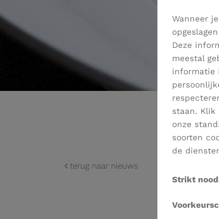
Wanneer je
opgeslagen 
Deze inform
meestal geb
informatie 
persoonlij
respectere
staan. Kli
onze stand
soorten coo
de dienste
terug naar nieuws
Strikt nood
Deze cooki
Voorkeursc
kunnen nie