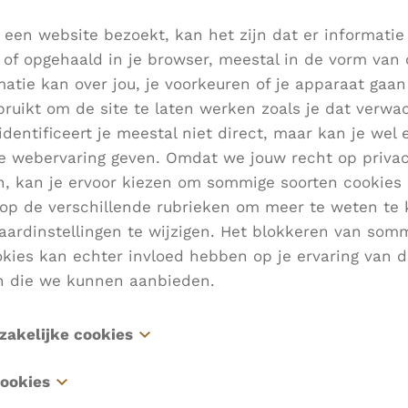
 een website bezoekt, kan het zijn dat er informatie
of opgehaald in je browser, meestal in de vorm van 
atie kan over jou, je voorkeuren of je apparaat gaa
ruikt om de site te laten werken zoals je dat verwa
identificeert je meestal niet direct, maar kan je wel
ke webervaring geven. Omdat we jouw recht op priva
n, kan je ervoor kiezen om sommige soorten cookies 
k op de verschillende rubrieken om meer te weten te
aardinstellingen te wijzigen. Het blokkeren van som
kies kan echter invloed hebben op je ervaring van d
n die we kunnen aanbieden.
zakelijke cookies
es zijn noodzakelijk voor het functioneren van de we
ookies
t worden uitgeschakeld in onze systemen. Ze worde